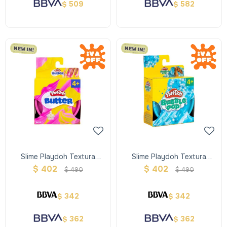
509
582
$
$
Slime Playdoh Textura
Slime Playdoh Textura
Butter Mix 2 Colores
Bubble Pop Celeste
$
402
$
402
$
490
$
490
342
342
$
$
362
362
$
$