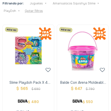
Filtrando por:
Juguetes
Amansalocos Squishys Slime
PlayDoh
Quitar filtros
Slime Playdoh Pack X 4
Balde Con Arena Moldeable
Variedades
Y Estirable Sand 2 Colores
$
565
$
647
$
690
$
790
Playdoh
480
550
$
$