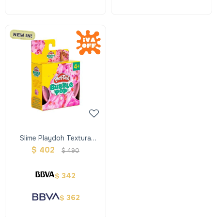
Slime Playdoh Textura
Bubble Pop Rosado
$
402
$
490
342
$
362
$