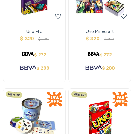
Uno Flip
Uno Minecraft
$
320
$
320
$
390
$
390
272
272
$
$
288
288
$
$