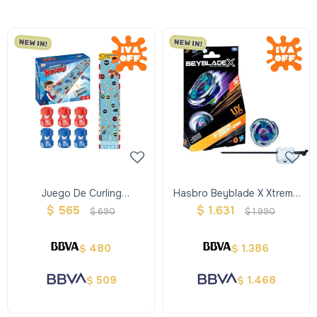
Juego De Curling
Hasbro Beyblade X Xtreme
Automovilismo
Trompo + Lanzador -
$
565
$
1.631
$
690
$
1.990
Violeta
480
1.386
$
$
509
1.468
$
$