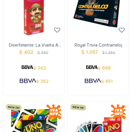
Divertimente: La Vuelta Al
Royal Trivia Contrarreloj
Mundo, +9 Años
$
402
$
1.057
$
490
$
1.290
342
898
$
$
362
951
$
$