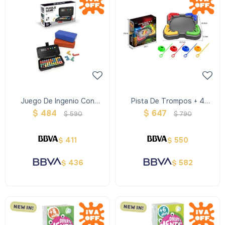
Juego De Ingenio Con
Pista De Trompos + 4
Tablero Puntaje
Trompos
$
484
$
647
$
590
$
790
411
550
$
$
436
582
$
$