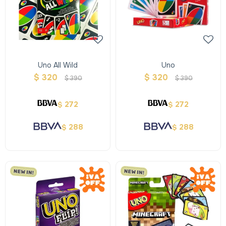
Uno All Wild
Uno
$
320
$
320
$
390
$
390
272
272
$
$
288
288
$
$