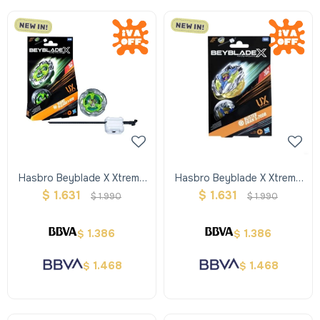
Hasbro Beyblade X Xtreme
Hasbro Beyblade X Xtreme
Trompo + Lanzador - Verde
Trompo + Lanzador -
$
1.631
$
1.631
$
1.990
$
1.990
Amarillo
1.386
1.386
$
$
1.468
1.468
$
$