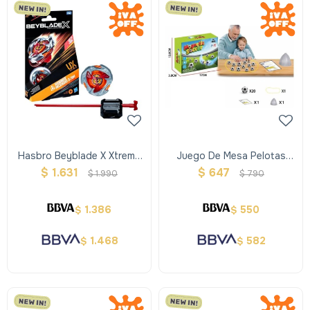
Hasbro Beyblade X Xtreme
Juego De Mesa Pelotas
Trompo + Lanzador - Rojo
Imantadas
$
1.631
$
647
$
1.990
$
790
1.386
550
$
$
1.468
582
$
$