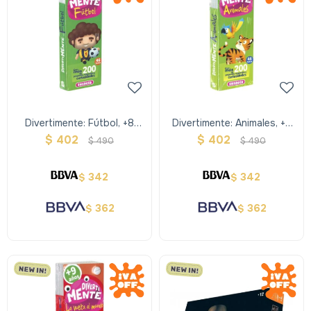
Divertimente: Fútbol, +8
Divertimente: Animales, +6
Años
Años
$
402
$
402
$
490
$
490
342
342
$
$
362
362
$
$