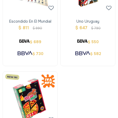
Escondido En El Mundial
Uno Uruguay
$
811
$
647
$
990
$
790
689
550
$
$
730
582
$
$