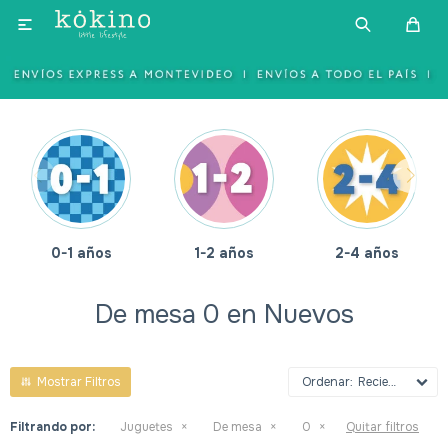

1-2 años
2-4 años
4-6 años
De mesa 0 en Nuevos
Recientes
Filtrando por:
Juguetes
De mesa
0
Quitar filtros