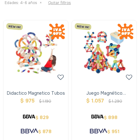
Edades:
4-6 años
Quitar filtros
Didactico Magnetico Tubos
Juego Magnético
Telescopic
$
975
$
1.057
$
1.190
$
1.290
829
898
$
$
878
951
$
$