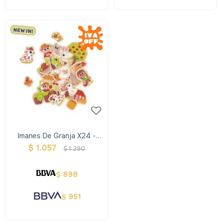
Imanes De Granja X24 -
Janod
$
1.057
$
1.290
898
$
951
$