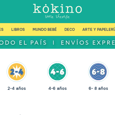
ES
LIBROS
MUNDO BEBÉ
DECO
ARTE Y PAPELERÍ
2-4 años
4-6 años
6- 8 años