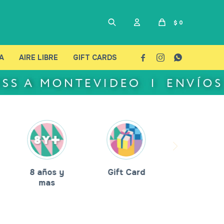
$
0
A
AIRE LIBRE
GIFT CARDS



8 años y
Gift Card
mas