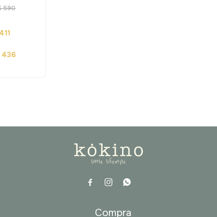
$
590
411
436



a
Compra