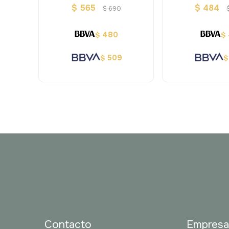
Slide
$
565
$
484
$
690
480
$
$
509
$
$
Contacto
Empres