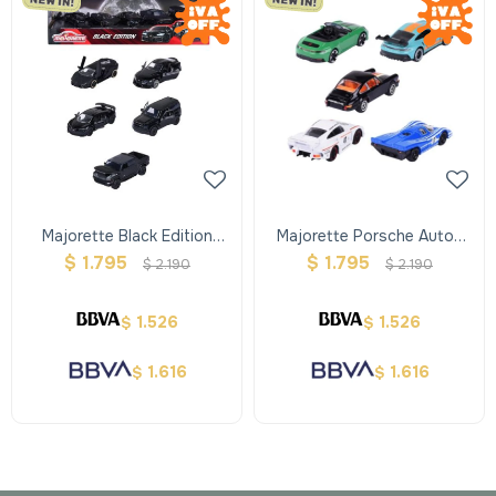
Majorette Black Edition
Majorette Porsche Autos
Pack X 5
De Metal Pack X 5
$
1.795
$
1.795
$
2.190
$
2.190
1.526
1.526
$
$
1.616
1.616
$
$