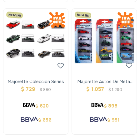
Majorette Coleccion Series
Majorette Autos De Metal
Pack X 5
$
729
$
1.057
$
890
$
1.290
620
898
$
$
656
951
$
$