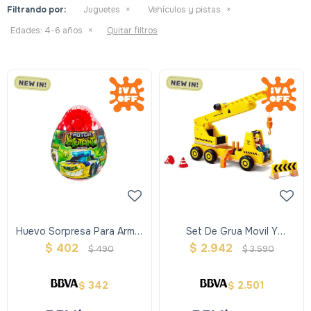
Filtrando por:
Juguetes
Vehículos y pistas
Edades:
4-6 años
Quitar filtros
Huevo Sorpresa Para Armar
Set De Grua Movil Y
Un Vehiculo
Contruccion
$
402
$
2.942
$
490
$
3.590
342
2.501
$
$