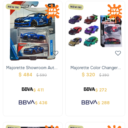
Majorette Showroom Autos
Majorette Color Changers
De Metal
Premium
$
484
$
320
$
590
$
390
411
272
$
$
436
288
$
$