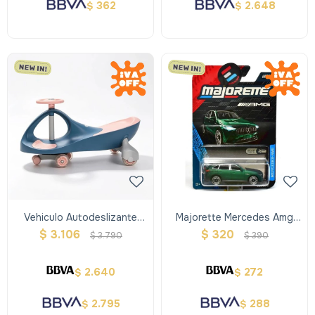
362
2.648
$
$
Vehiculo Autodeslizante
Majorette Mercedes Amg
Plasmacar
Premium Cars
$
3.106
$
320
$
3.790
$
390
2.640
272
$
$
2.795
288
$
$