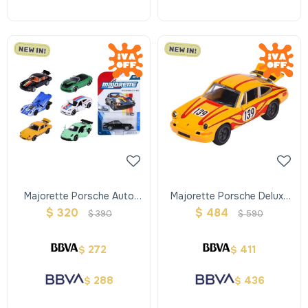
Majorette Porsche Auto
Majorette Porsche Deluxe
Metal
Cars
$
320
$
484
$
390
$
590
272
411
$
$
288
436
$
$