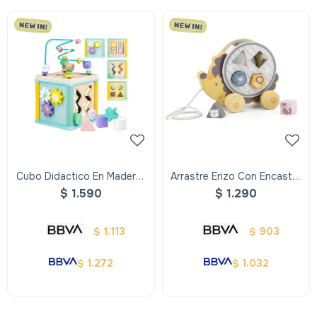
Cubo Didactico En Madera-
Arrastre Erizo Con Encastre
5 En 1
- Polar B
$
1.590
$
1.290
1.113
903
$
$
1.272
1.032
$
$