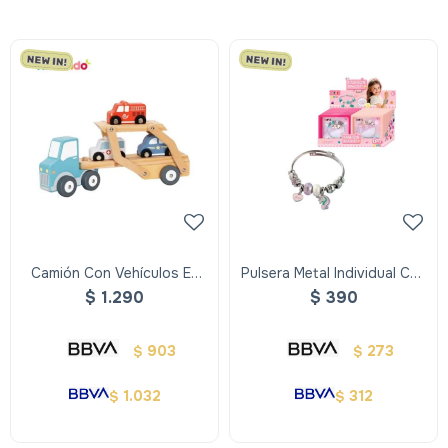
Camión Con Vehículos En
Pulsera Metal Individual Con
Madera - Hi Pando
Dijes
$
1.290
$
390
903
273
$
$
1.032
312
$
$