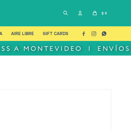
$
0
A
AIRE LIBRE
GIFT CARDS


