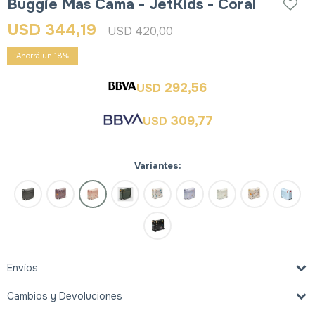
Buggie Mas Cama - JetKids - Coral
USD
344,19
USD
420,00
18
292,56
USD
309,77
USD
Variantes:
Envíos
Cambios y Devoluciones