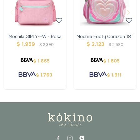
Mochila GIRLY-FW - Rosa
Mochila Footy Corazon 18¨
$
1.959
$
2.123
$
2.390
$
2.590
1.665
1.805
$
$
1.763
1.911
$
$


