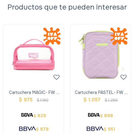
Productos que te pueden interesar
Cartuchera MAGIC- FW -
Cartuchera PASTEL- FW -
Rosa
Violeta
$
975
$
1.057
$
1.190
$
1.290
829
898
$
$
878
951
$
$