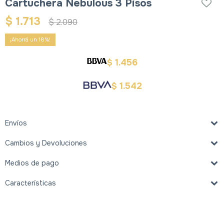
Cartuchera Nebulous 3 Pisos
$
1.713
$
2.090
18
1.456
$
1.542
$
Envíos
Cambios y Devoluciones
Medios de pago
Características