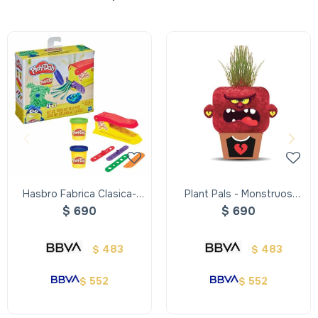
Hasbro Fabrica Clasica-
Plant Pals - Monstruos
Playdoh
pelo de pasto - Angryannie
$
690
$
690
483
483
$
$
552
552
$
$