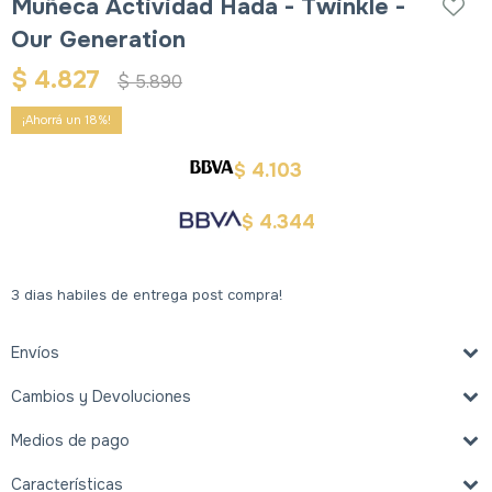
Muñeca Actividad Hada - Twinkle -
Our Generation
$
4.827
$
5.890
18
4.103
$
4.344
$
3 dias habiles de entrega post compra!
Envíos
Cambios y Devoluciones
Medios de pago
Características