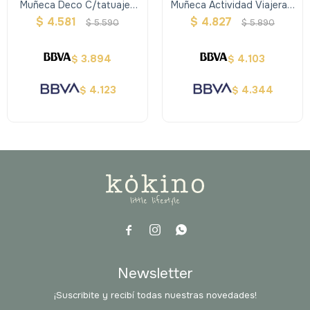
Muñeca Deco C/tatuajes
Muñeca Actividad Viajera -
Brillos - Rosalyn - Our
Keiza - Our Generation
$
4.581
$
4.827
$
5.590
$
5.890
Generation
3.894
4.103
$
$
4.123
4.344
$
$



Newsletter
¡Suscribite y recibí todas nuestras novedades!