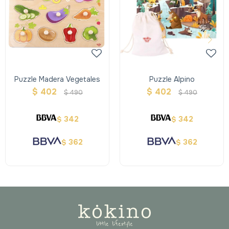
Puzzle Madera Vegetales
Puzzle Alpino
$
402
$
402
$
490
$
490
342
342
$
$
362
362
$
$