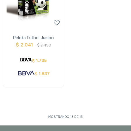
Pelota Futbol Jumbo
$
2.041
$
2.490
1.735
$
1.837
$
MOSTRANDO
13
DE
13