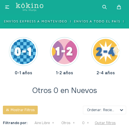

0-1 años
1-2 años
2-4 años
Otros 0 en Nuevos
Recientes
Filtrando por:
Aire Libre
Otros
0
Quitar filtros