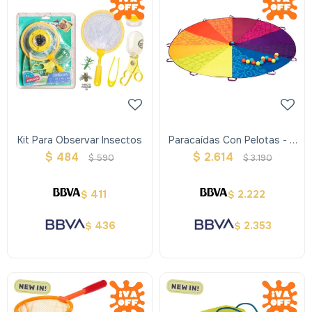
Kit Para Observar Insectos
Paracaídas Con Pelotas - B
Toys
$
484
$
2.614
$
590
$
3.190
411
2.222
$
$
436
2.353
$
$