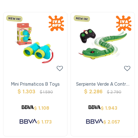
Mini Prismaticos B Toys
Serpiente Verde A Control
Remoto Terra
$
1.303
$
2.286
$
1.590
$
2.790
1.108
1.943
$
$
1.173
2.057
$
$