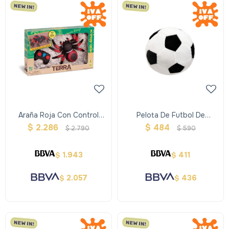
Araña Roja Con Control
Pelota De Futbol De
Remoto Terra
Peluche
$
2.286
$
484
$
2.790
$
590
1.943
411
$
$
2.057
436
$
$