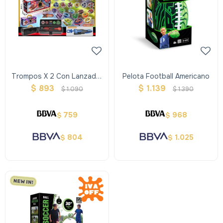
Trompos X 2 Con Lanzador
Pelota Football Americano
En Valija
$
893
$
1.139
$
1.090
$
1.390
759
968
$
$
804
1.025
$
$