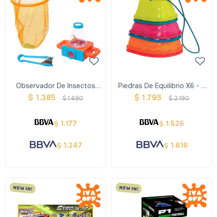
Observador De Insectos
Piedras De Equilibrio X6 - B
9pcs
Toys
$
1.385
$
1.795
$
1.690
$
2.190
1.177
1.526
$
$
1.247
1.616
$
$