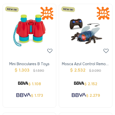
Mini Binoculares B Toys
Mosca Azul Control Remoto
Terra
$
1.303
$
2.532
$
1.590
$
3.090
1.108
2.152
$
$
1.173
2.279
$
$