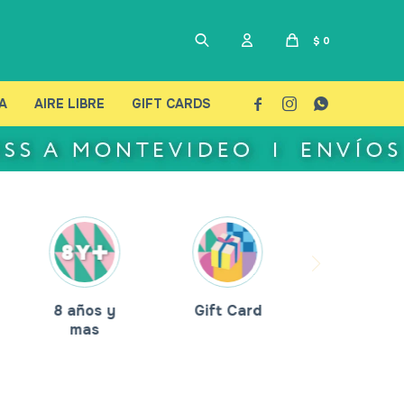
$
0
A
AIRE LIBRE
GIFT CARDS



8 años y
Gift Card
mas