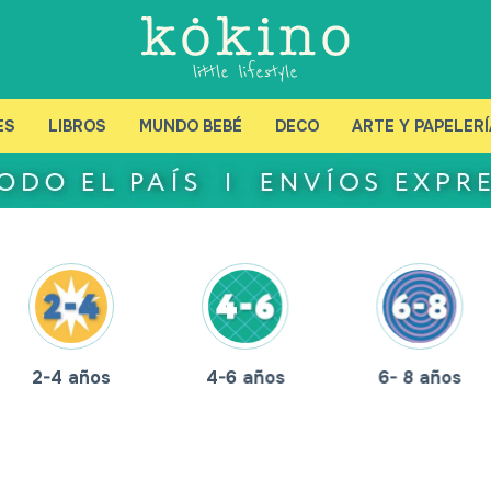
ES
LIBROS
MUNDO BEBÉ
DECO
ARTE Y PAPELERÍ
2-4 años
4-6 años
6- 8 años