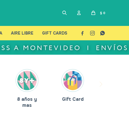
$
0
A
AIRE LIBRE
GIFT CARDS



8 años y
Gift Card
mas