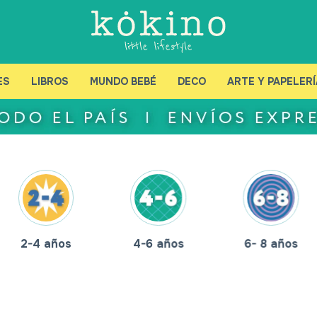
ES
LIBROS
MUNDO BEBÉ
DECO
ARTE Y PAPELERÍ
2-4 años
4-6 años
6- 8 años