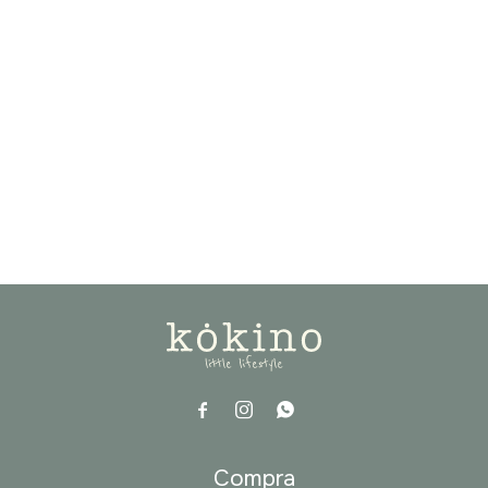



a
Compra