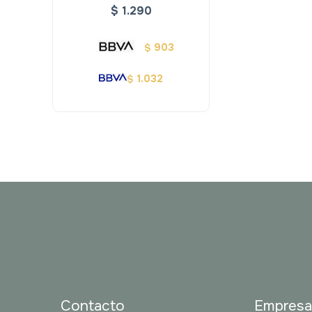
Polar B
$
1.290
903
$
1.032
$
Contacto
Empres