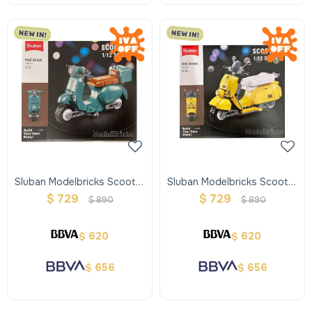
Sluban Modelbricks Scooter
Sluban Modelbricks Scooter
- Verde
- Amarillo
$
729
$
729
$
890
$
890
620
620
$
$
656
656
$
$