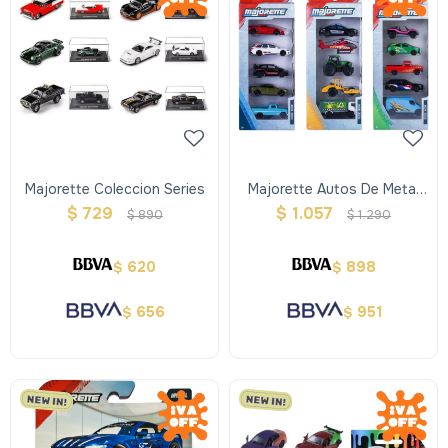
Majorette Coleccion Series
Majorette Autos De Metal
Pack X 5
$
729
$
1.057
$
890
$
1.290
620
898
$
$
656
951
$
$