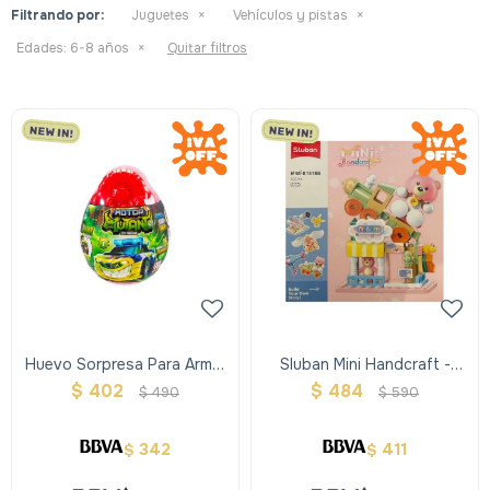
Filtrando por:
Juguetes
Vehículos y pistas
Edades:
6-8 años
Quitar filtros
Huevo Sorpresa Para Armar
Sluban Mini Handcraft -
Un Vehiculo
Juguetería
$
402
$
484
$
490
$
590
342
411
$
$