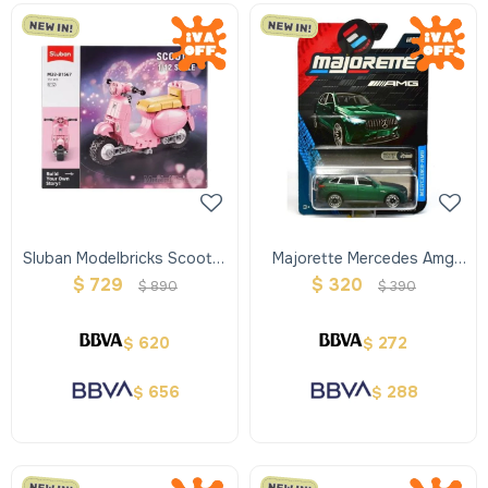
Sluban Modelbricks Scooter
Majorette Mercedes Amg
- Rosa
Premium Cars
$
729
$
320
$
890
$
390
620
272
$
$
656
288
$
$