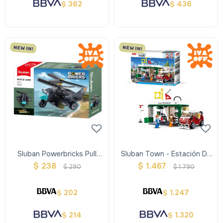
362
436
$
$
Sluban Powerbricks Pull
Sluban Town - Estación De
Back - Helicoptero
Servicio
$
238
$
1.467
$
290
$
1.790
202
1.247
$
$
214
1.320
$
$