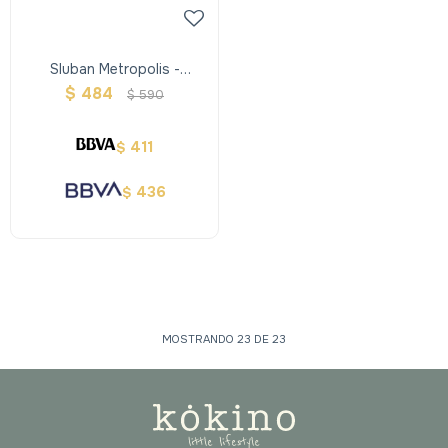
Sluban Metropolis -
Vehiculos De La Ciudad
$
484
$
590
411
$
436
$
MOSTRANDO
23
DE
23