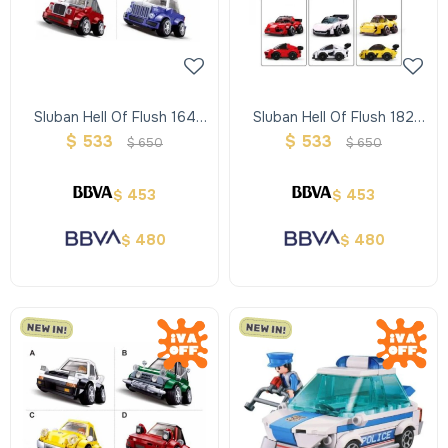
Sluban Hell Of Flush 164
Sluban Hell Of Flush 182
Pcs
Pcs
$
533
$
533
$
650
$
650
453
453
$
$
480
480
$
$