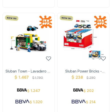
Sluban Town - Lavadero De
Sluban Power Bricks -
Autos
Construcción Pull Back
$
1.467
$
238
$
1.790
$
290
1.247
202
$
$
1.320
214
$
$