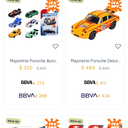
Majorette Porsche Auto
Majorette Porsche Deluxe
Metal
Cars
$
320
$
484
$
390
$
590
272
411
$
$
288
436
$
$