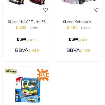
Sluban Hell Of Flush 156
Sluban Metropolis -
Pcs
Vehiculos De Policía
$
533
$
484
$
650
$
590
453
411
$
$
480
436
$
$