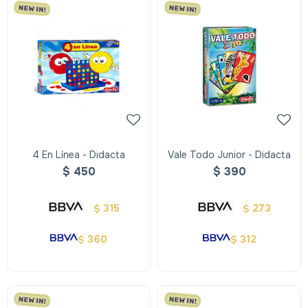
4 En Línea - Didacta
Vale Todo Junior - Didacta
$
450
$
390
315
273
$
$
360
312
$
$