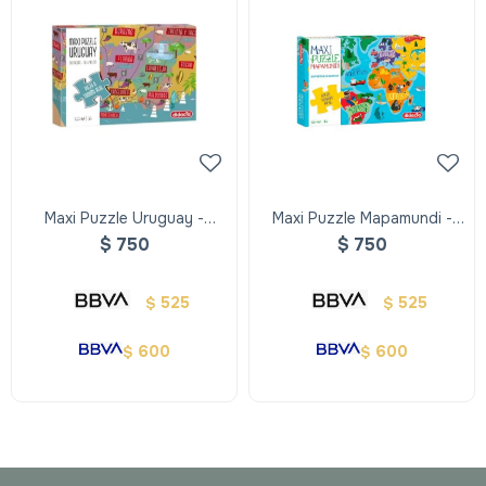
Maxi Puzzle Uruguay -
Maxi Puzzle Mapamundi -
Didacta
Didacta
$
750
$
750
525
525
$
$
600
600
$
$