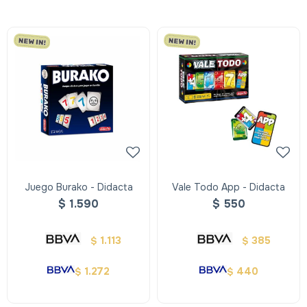
Juego Burako - Didacta
Vale Todo App - Didacta
$
1.590
$
550
1.113
385
$
$
1.272
440
$
$