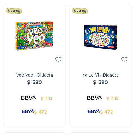
Veo Veo - Didacta
Ya Lo Vi - Didacta
$
590
$
590
413
413
$
$
472
472
$
$