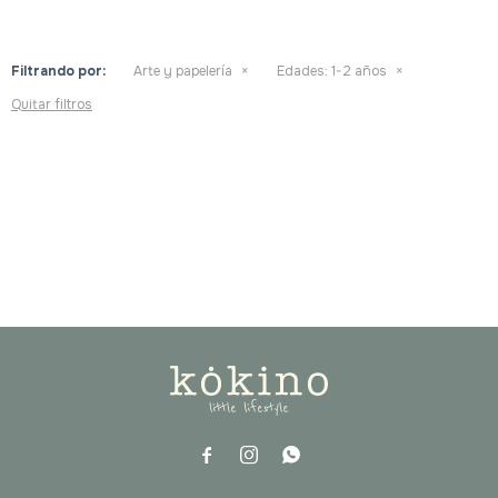
Filtrando por:
Arte y papelería
Edades:
1-2 años
Quitar filtros


