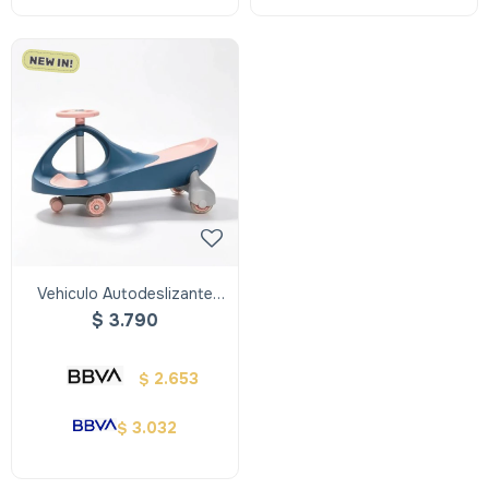
Vehiculo Autodeslizante
Plasmacar
$
3.790
2.653
$
3.032
$