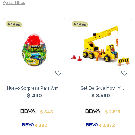
Quitar filtros
Huevo Sorpresa Para Armar
Set De Grua Movil Y
Un Vehiculo
Contruccion
$
490
$
3.590
343
2.513
$
$
392
2.872
$
$