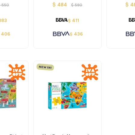
$
484
$
4
$
550
$
590
383
411
$
406
436
$