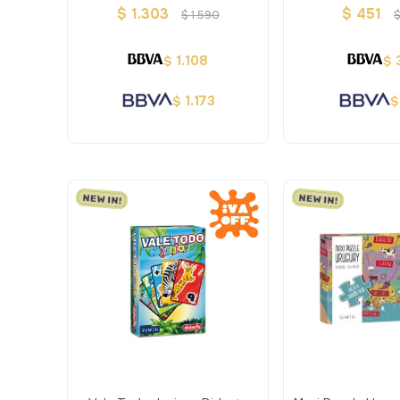
$
1.303
$
451
$
1.590
1.108
$
$
1.173
$
$