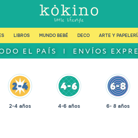
ES
LIBROS
MUNDO BEBÉ
DECO
ARTE Y PAPELERÍ
2-4 años
4-6 años
6- 8 años