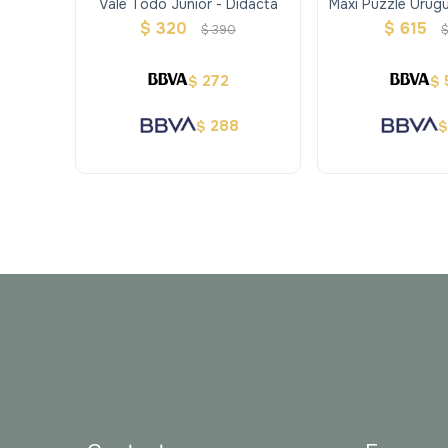
Vale Todo Junior - Didacta
Maxi Puzzle Urugu
$
320
$
615
$
390
272
$
$
288
$
$