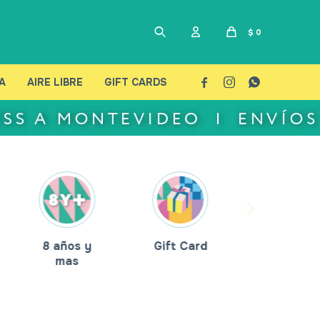
$
0
A
AIRE LIBRE
GIFT CARDS



8 años y
Gift Card
mas